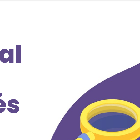
al
és