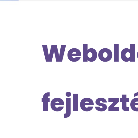
Webold
fejleszt